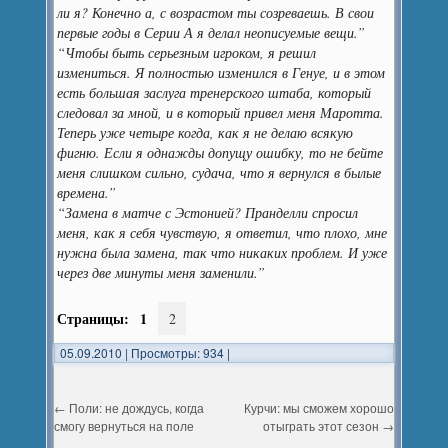
ли я? Конечно а, с возрастом ты созреваешь. В свои
первые годы в Серии А я делал неописуемые вещи.”
“Чтобы быть серьезным игроком, я решил
измениться. Я полностью изменился в Генуе, и в этом
есть большая заслуга тренерского штаба, который
следовал за мной, и в который привел меня Маротта.
Теперь уже четыре когда, как я не делаю всякую
фигню. Если я однажды допущу ошибку, то не бейте
меня слишком сильно, судача, что я вернулся в былые
времена.”
“Замена в матче с Эстонией? Пранделли спросил
меня, как я себя чувствую, я ответил, что плохо, мне
нужна была замена, так что никаких проблем. И уже
через две минуты меня заменили.”
Страницы:
1
2
05.09.2010
|
Просмотры: 934
|
←
Поли: не дождусь, когда
Курчи: мы сможем хорошо
смогу вернуться на поле
отыграть этот сезон
→