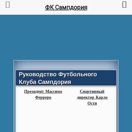
ФК Сампдория
Руководство Футбольного
Клуба Сампдория
Президент Массимо
Спортивный
Ферреро
директор Карло
Ости