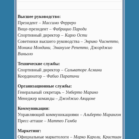
Высшее руководство:
Президент –
Массимо Ферреро
Вице-президент –
Фабрицио Пароди
Спортивный директор
– Карло Ости
Советники высшего руководства –
Энрико Чиснетто,
Моника Мондини, Эмануэле Репетто, Джорджио
Виньоло
Технические службы:
Спортивный директор –
Сальваторе Асмини
Координатор –
Фабио Паратичи
Организационные службы:
Генеральный секретарь –
Умберто Марино
Менеджер команды –
Джоджио Аяццоне
Коммуникации:
Управляющий коммуникациями –
Альберто Марангон
Пресс-атташе –
Маттео Гамба
Маркетинг:
Официальные маркетологи –
Марко Кароли, Кристиан