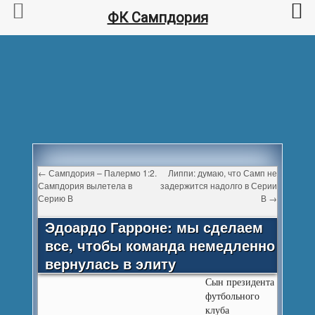
ФК Сампдория
←
Сампдория – Палермо 1:2.
Липпи: думаю, что Самп не
Сампдория вылетела в
задержится надолго в Серии
Серию В
В
→
Эдоардо Гарроне: мы сделаем
все, чтобы команда немедленно
вернулась в элиту
Сын президента
футбольного
клуба