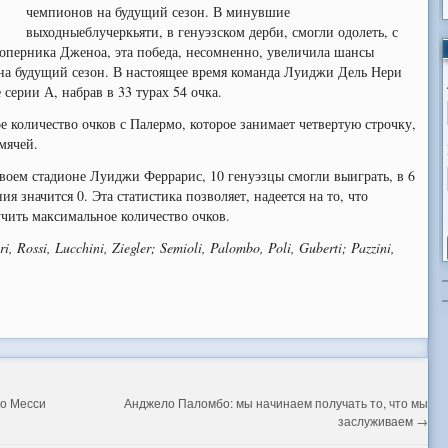
чемпионов на будущий сезон. В минувшие
выходныеблучеркьяти, в генуэзском дерби, смогли одолеть, с
соперника Дженоа, эта победа, несомненно, увеличила шансы
на будущий сезон. В настоящее время команда Луиджи Дель Нери
серии А, набрав в 33 турах 54 очка.
е количество очков с Палермо, которое занимает четвертую строчку,
мячей.
своем стадионе Луиджи Феррарис, 10 генуэзцы смогли выиграть, в 6
я значится 0. Эта статистика позволяет, надеется на то, что
чить максимальное количество очков.
ri, Rossi, Lucchini, Ziegler; Semioli, Palombo, Poli, Guberti; Pazzini,
ео Месси
Анджело Паломбо: мы начинаем получать то, что мы
заслуживаем
→