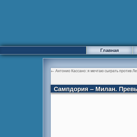
Главная
←
Антонио Кассано: я мечтаю сыграть против Л
Сампдория – Милан. Прев