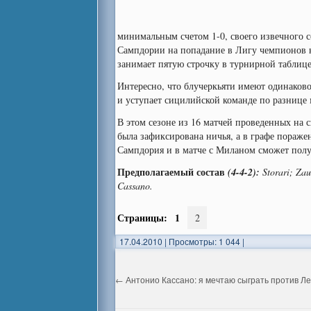
минимальным счетом 1-0, своего извечного 
Сампдории на попадание в Лигу чемпионов 
занимает пятую строчку в турнирной таблице 
Интересно, что блучеркьяти имеют одинаково
и уступает сицилийской команде по разнице 
В этом сезоне из 16 матчей проведенных на 
была зафиксирована ничья, а в графе поражени
Сампдория и в матче с Миланом сможет полу
Предполагаемый состав
(4-4-2):
Storari; Zau
Cassano.
Страницы:
1
2
17.04.2010
|
Просмотры: 1 044
|
←
Антонио Кассано: я мечтаю сыграть против Л