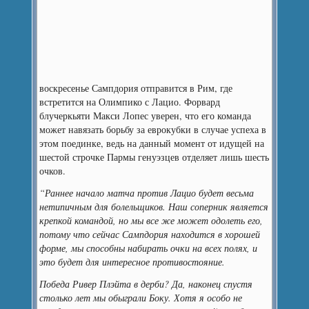
воскресенье Сампдория отправится в Рим, где
встретится на Олимпико с Лацио. Форвард
блучеркьяти Макси Лопес уверен, что его команда
может навязать борьбу за еврокубки в случае успеха в
этом поединке, ведь на данный момент от идущей на
шестой строчке Пармы генуэзцев отделяет лишь шесть
очков.
“Раннее начало матча против Лацио будет весьма
нетипичным для болельщиков. Наш соперник является
крепкой командой, но мы все же может одолеть его,
потому что сейчас Сампдория находится в хорошей
форме, мы способны набирать очки на всех полях, и
это будет для интересное противостояние.
Победа Ривер Плэйта в дерби? Да, наконец спустя
столько лет мы обыграли Боку. Хотя я особо не