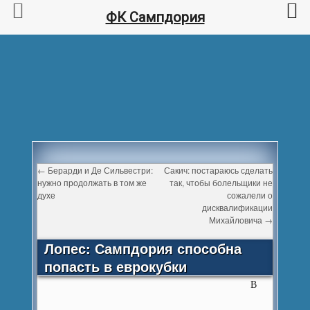
ФК Сампдория
←
Берарди и Де Сильвестри:
Сакич: постараюсь сделать
нужно продолжать в том же
так, чтобы болельщики не
духе
сожалели о
дисквалификации
Михайловича
→
Лопес: Сампдория способна
попасть в еврокубки
В