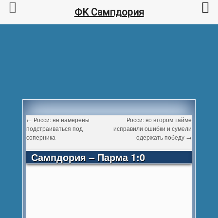
ФК Сампдория
←
Росси: не намерены
Росси: во втором тайме
подстраиваться под
исправили ошибки и сумели
соперника
одержать победу
→
Сампдория – Парма 1:0