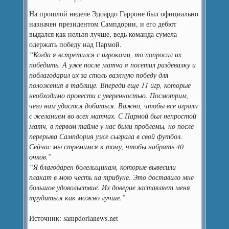
На прошлой неделе Эдоардо Гарроне был официально
назначен президентом Сампдории, и его дебют
выдался как нельзя лучше, ведь команда сумела
одержать победу над Пармой.
“Когда я встретился с игроками, то попросил их
победить. А уже после матча я посетил раздевалку и
поблагодарил их за столь важную победу для
положения в таблице. Впереди еще 11 игр, которые
необходимо провести с уверенностью. Посмотрим,
чего нам удастся добиться. Важно, чтобы все играли
с желанием во всех матчах. С Пармой был непростой
матч, в первом тайме у нас были проблемы, но после
перерыва Сампдория уже сыграла в свой футбол.
Сейчас мы стремимся к тому, чтобы набрать 40
очков.”
“Я благодарен болельщикам, которые вывесили
плакат в мою честь на трибуне. Это доставило мне
большое удовольствие. Их доверие заставляет меня
трудиться как можно лучше.”
Источник: sampdorianews.net