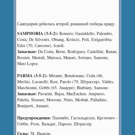
Сампдория добилась второй домашней победы кряду.
SAMPDORIA (3-5-2):
Romero; Gastaldello, Palombo,
Costa; De Silvestri, Obiang, Krsticic, Poli, Estigarribia;
Eder (70, Сансоне), Icardi.
Запасные:
Da Costa, Berni, Rodriguez, Castellini, Renan,
Rossini, Mustafi, Maresca, Munari, Soriano, Sansone,
Maxi Lopez.
PARMA (3-5-2):
Mirante; Benalouane, Coda (46,
Месба), Lucarelli; Rosi, Parolo (79, Штрассер), Valdes,
Marchionni, Gobbi (65, Амаури); Biabiany, Sansone.
Запасные:
Pavarini, Bajza, MacEachen, Ampuero,
Paletta, Strasser, Morrone, Ninis, Mesbah, Palladino,
Boniperti, Amauri.
Предупреждения:
Паломбо, Гастальделло, Крстичич –
Гобби, Рози, Вальдес, Пароло, Штрассер.
Голы:
58, Икарди.