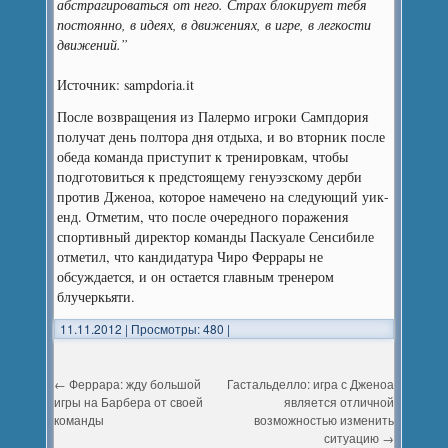
абстрагироваться от него. Страх блокирует тебя
постоянно, в идеях, в движениях, в игре, в легкости
движений.”
Источник: sampdoria.it
После возвращения из Палермо игроки Сампдория
получат день полтора дня отдыха, и во вторник после
обеда команда приступит к тренировкам, чтобы
подготовиться к предстоящему генуэзскому дерби
против Дженоа, которое намечено на следующий уик-
енд. Отметим, что после очередного поражения
спортивный директор команды Паскуале Сенсибиле
отметил, что кандидатура Чиро Феррары не
обсуждается, и он остается главным тренером
блучеркьяти.
11.11.2012
|
Просмотры: 480
|
←
Феррара: жду большой
Гастальделло: игра с Дженоа
игры на Барбера от своей
является отличной
команды
возможностью изменить
ситуацию
→