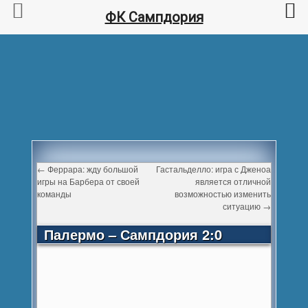
ФК Сампдория
←
Феррара: жду большой
Гастальделло: игра с Дженоа
игры на Барбера от своей
является отличной
команды
возможностью изменить
ситуацию
→
Палермо – Сампдория 2:0