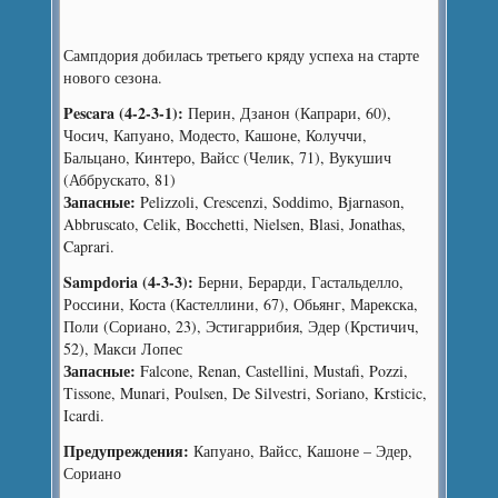
Сампдория добилась третьего кряду успеха на старте
нового сезона.
Pescara (4-2-3-1):
Перин, Дзанон (Капрари, 60),
Чосич, Капуано, Модесто, Кашоне, Колуччи,
Бальцано, Кинтеро, Вайсс (Челик, 71), Вукушич
(Аббрускато, 81)
Запасные:
Pelizzoli, Crescenzi, Soddimo, Bjarnason,
Abbruscato, Celik, Bocchetti, Nielsen, Blasi, Jonathas,
Caprari.
Sampdoria (4-3-3):
Берни, Берарди, Гастальделло,
Россини, Коста (Кастеллини, 67), Обьянг, Марекска,
Поли (Сориано, 23), Эстигаррибия, Эдер (Крстичич,
52), Макси Лопес
Запасные:
Falcone, Renan, Castellini, Mustafi, Pozzi,
Tissone, Munari, Poulsen, De Silvestri, Soriano, Krsticic,
Icardi.
Предупреждения:
Капуано, Вайсс, Кашоне – Эдер,
Сориано