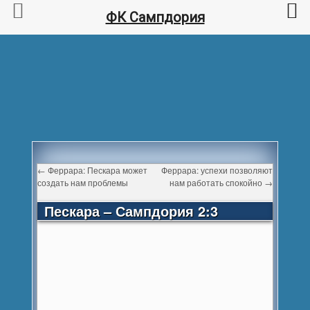
ФК Сампдория
←
Феррара: Пескара может
Феррара: успехи позволяют
создать нам проблемы
нам работать спокойно
→
Пескара – Сампдория 2:3