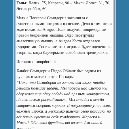
Голы:
Челик, 75, Капрари, 90 – Макси Лопес, 31, 76,
Эстигариббья, 60
Матч с Пескарой Сампдория закончила с
существенными потерями в составе. Дело в том, что в
ходе поединка Андреа Поли получил повреждение
правой бедренной мышцы. Эдер перетрудил
аналогичную мышцу, а Андреа Коста отделался
судорогами. Состояние этих игроков будет оценено во
вторник, когда блучеркьяти возобновят тренировки.
Источник: sampdoria.it
Хавбек Сампдории Педро Обианг был одним из
лучших в матче против Пескары.
“Пока что Сампдория не готова для того, чтобы
решать большие задачи. Мы победы над Сиеной мы
одержали еще одну победу над прямым конкурентом,
однако нельзя расслабляться. Мы молоды и всегда
стараемся сыграть хорошо. В полузащите у нас есть
важные игроки, я несколько изменил свою позицию, но
все равно чувствую себя комфортно. Мареска и
Макси? Оба этих футболиста важны для нашей
команды.”