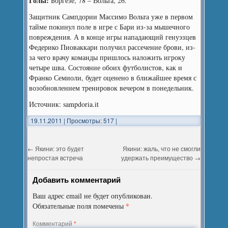
Голы:
Боргезе, 78 – Вольта, 26.
Защитник Сампдории Массимо Вольта уже в первом
тайме покинул поле в игре с Бари из-за мышечного
повреждения. А в конце игры нападающий генуэзцев
Федерико Пиоваккари получил рассечение брови, из-
за чего врачу команды пришлось наложить игроку
четыре шва. Состояние обоих футболистов, как и
Франко Семиоли, будет оценено в ближайшее время с
возобновлением тренировок вечером в понедельник.
Источник: sampdoria.it
19.11.2011
|
Просмотры: 517
|
←
Якини: это будет
Якини: жаль, что не смогли
непростая встреча
удержать преимущество
→
Добавить комментарий
Ваш адрес email не будет опубликован.
*
Обязательные поля помечены
Комментарий
*