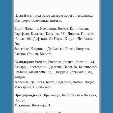
Первый матч под руководством нового наставника
Сампдория завершила вничью.
Бари:
Ламанна, Крещенци, Богезе, Кеппителли,
Гарофало, Белломо (Копунек, 56), Донати, Гонсалес
(Ривас, 46), Дефенди, Де Паула, Капуто (Де Фалько,
80).
Запасные: Копривец, Де Фалько, Ривас, Копунек,
Галано, Стойян, Марота.
Сампдория:
Ромеро, Рисполи, Вольта (Россини, 44),
Аккарди, Кастеллини, Дессена, Паломбо, Бентивольо,
Бертани (Маккароне, 83), Поцци (Пиоваккари, 70),
Фоджа.
Запасные: Да Коста, Коста, Падалино, Коман, Лацко,
Маккароне, Пиоваккари.
Предупреждения:
Крещенци, Кеппителли – Дессена,
Поцци.
Удаления:
Копунек, 71.