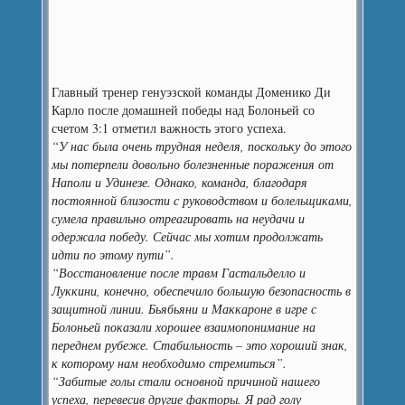
Главный тренер генуэзской команды Доменико Ди
Карло после домашней победы над Болоньей со
счетом 3:1 отметил важность этого успеха.
“У нас была очень трудная неделя, поскольку до этого
мы потерпели довольно болезненные поражения от
Наполи и Удинезе. Однако, команда, благодаря
постоянной близости с руководством и болельщиками,
сумела правильно отреагировать на неудачи и
одержала победу. Сейчас мы хотим продолжать
идти по этому пути”.
“Восстановление после травм Гастальделло и
Луккини, конечно, обеспечило большую безопасность в
защитной линии. Бьябьяни и Маккароне в игре с
Болоньей показали хорошее взаимопонимание на
переднем рубеже. Стабильность – это хороший знак,
к которому нам необходимо стремиться”.
“Забитые голы стали основной причиной нашего
успеха, перевесив другие факторы. Я рад голу