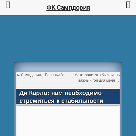
ФК Сампдория
←
Сампдория – Болонья 3:1
Маккароне: это был очень
важный гол для меня
→
Ди Карло: нам необходимо
стремиться к стабильности