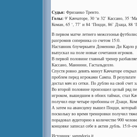
Судья:
Фризaнкo Тренто.
Голы:
9′ Каччаторе, 30 ‘и 32’ Кассано, 35 ‘M
Коман, 65 ‘, 77’ и 84 ‘Поцци, 86’ Дзаца, 88 
В первом матче летнего межсезонья футболи
разгромив соперника со счетом 15:0.
Наставник блучеркьяти Доменико Ди Карло р
выпускал на поле новые сочетания игроков.
В первой половине главный тренер разбавля
Кассано, Маннини, Гастальделло.
Спустя ровно девять минут Каччаторе открыл
проблем перед игроками Сампа. В результат
достал мяч из сетки. По дублю на свой счет 
Во второй половине произошел целый ряд п
игроком, вышедшим в обоих таймах, стал Кач
получил еще четыре пробоины от Дзаци, Ком
А затем на авансцену вышел Поцци, который 
поскольку во время тренировки получил тяже
порадовал аудиторию в количестве 900 челов
концовке записал себе в актив дубль. 15:0–о
Источник: sampdoria.it