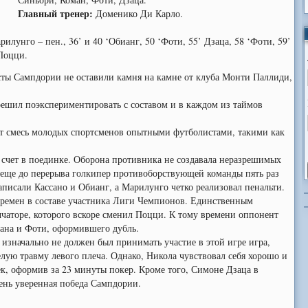
Главный тренер:
Доменико Ди Карло.
aрилунго – пен., 36’ и 40 ‘Обианг, 50 ‘Фоти, 55’ Дзаца, 58 ‘Фоти, 59’
‘Поцци.
сты Сампдории не оставили камня на камне от клуба Монти Паллиди,
ешил поэкспериментировать с составом и в каждом из таймов
ет смесь молодых спортсменов опытными футболистами, такими как
 счет в поединке. Оборона противника не создавала неразрешимых
е еще до перерыва голкипер противоборствующей команды пять раз
записали Кассано и Обианг, а Марилунго четко реализовал пенальти.
еремен в составе участника Лиги Чемпионов. Единственным
чаторе, которого вскоре сменил Поцци. К тому времени оппонент
ана и Фоти, оформившего дубль.
изначально не должен был принимать участие в этой игре игра,
лую травму левого плеча. Однако, Никола чувствовал себя хорошо и
ек, оформив за 23 минуты покер. Кроме того, Симоне Дзаца в
чень уверенная победа Сампдории.