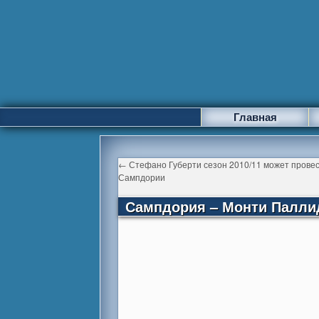
Главная
←
Стефано Губерти сезон 2010/11 может провес
Сампдории
Сампдория – Монти Паллид