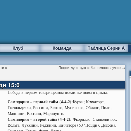
Клуб
Команда
Таблица Серии А
ти в
Поцци: чувствую себя намного лучше
→
и 15:0
Победа в первом товарищеском поединке нового цикла.
Сампдория – первый тайм (4-4-2):
Курчи; Каччаторе,
Гaстaльделлo, Россини, Бьянко, Мустаккьо, Обианг, Пoли,
Маннини, Кассано, Maрилунгo.
Сампдория – второй тайм (4-4-2):
Фьoриллo; Станкевичюс,
Вольта, Луккини, Реджини, Каччаторе (60 ‘Поцци), Дeссeнa,
Синьори, Коман, Фоти, Дзаца.