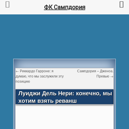
ФК Сампдория
←
Риккардо Гарроне: я
Сампдория – Дженоа.
думаю, что мы заслужили эту
Превью
→
позицию
Луиджи Дель Нери: конечно, мы
хотим взять реванш