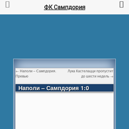
ФК Сампдория
←
Наполи – Сампдория.
Лука Кастелацци пропустит
Превью
до шести недель
→
Наполи – Сампдория 1:0