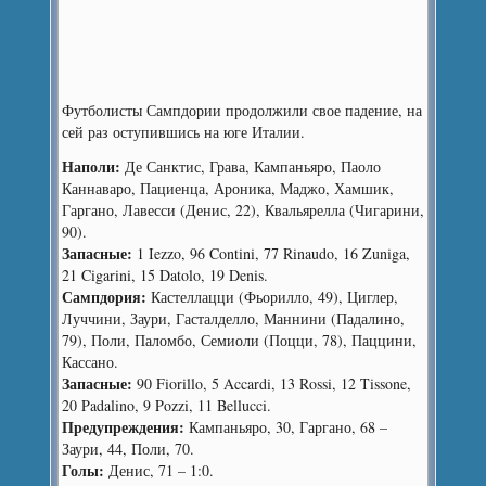
Футболисты Сампдории продолжили свое падение, на
сей раз оступившись на юге Италии.
Наполи:
Де Санктис, Грава, Кампаньяро, Паоло
Каннаваро, Пациенца, Ароника, Маджо, Хамшик,
Гаргано, Лавесси (Денис, 22), Квальярелла (Чигарини,
90).
Запасные:
1 Iezzo, 96 Contini, 77 Rinaudo, 16 Zuniga,
21 Cigarini, 15 Datolo, 19 Denis.
Сампдория:
Кастеллацци (Фьорилло, 49), Циглер,
Луччини, Заури, Гасталделло, Маннини (Падалино,
79), Поли, Паломбо, Семиоли (Поцци, 78), Паццини,
Кассано.
Запасные:
90 Fiorillo, 5 Accardi, 13 Rossi, 12 Tissone,
20 Padalino, 9 Pozzi, 11 Bellucci.
Предупреждения:
Кампаньяро, 30, Гаргано, 68 –
Заури, 44, Поли, 70.
Голы:
Денис, 71 – 1:0.