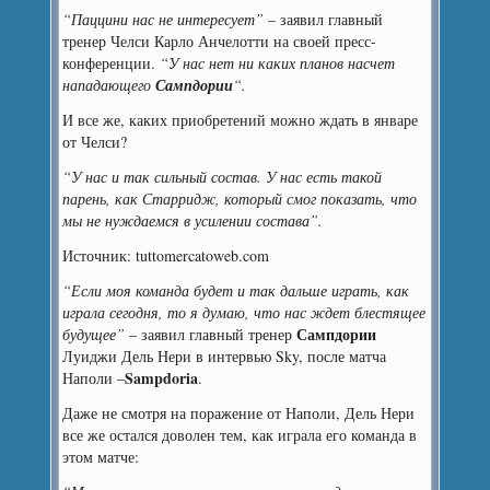
“Паццини нас не интересует”
– заявил главный
тренер Челси Карло Анчелотти на своей пресс-
конференции.
“У нас нет ни каких планов насчет
нападающего
Сампдории
“.
И все же, каких приобретений можно ждать в январе
от Челси?
“У нас и так сильный состав. У нас есть такой
парень, как Старридж, который смог показать, что
мы не нуждаемся в усилении состава”.
Источник: tuttomercatoweb.com
“Если моя команда будет и так дальше играть, как
играла сегодня, то я думаю, что нас ждет блестящее
Сампдории
будущее”
– заявил главный тренер
Луиджи Дель Нери в интервью Sky, после матча
Sampdoria
Наполи –
.
Даже не смотря на поражение от Наполи, Дель Нери
все же остался доволен тем, как играла его команда в
этом матче: