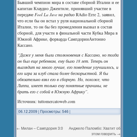
Бывший чемпион мира в составе сборной Италии и ее
капитан Клаудио Джентиле, принявший участие в
передаче
Fool La Juve на радио
RAdio Erre 2, заявил,
что если бы он встал у руля национальной сборной
Италии, то он бы без промедления вызвал в состав
сборной, для участи в финальной части Кубка Мира в
Южной Африке, форварда СампдорииАнтонио
Кассано.
“Даже у меня были столкновения с Кассано, но тогда
он был еще ребенком, ему было 18 лет. Теперь он
выглядит на много лучше, его поведение улучшилось, и
его игра за клуб стала более бескорыстной. Я бы
обязательно взял
его
в сборную. Но, похоже, что
Липпи, имеет только ему понятные причины, не
брать его с собой в Южную Африку”.
Источник: tuttomercatoweb.com
06.12.2009
|
Просмотры: 546
|
←
Милан – Сампдория 3:0
Анджело Паломбо: Хватит об
этом говорить
→