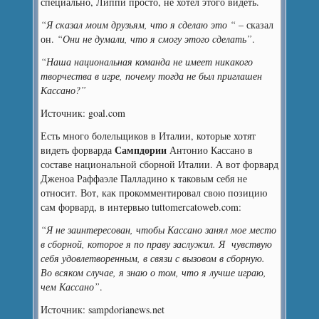
специально, Липпи просто, не хотел этого видеть.
“Я сказал моим друзьям, что я сделаю это “
– сказал
он.
“Они не думали, что я смогу этого сделать”
.
“Наша национальная команда не имеет никакого
творчества в игре, почему тогда не был приглашен
Кассано?”
Источник: goal.com
Есть много болельщиков в Италии, которые хотят
Сампдории
видеть форварда
Антонио Кассано в
составе национальной сборной Италии. А вот форвард
Дженоа Раффаэле Палладино к таковым себя не
относит. Вот, как прокомментировал свою позицию
сам форвард, в интервью tuttomercatoweb.com:
“Я не заинтересован, чтобы Кассано занял мое место
в сборной, которое я по праву заслужил. Я чувствую
себя удовлетворенным, в связи с вызовом в сборную.
Во всяком случае, я знаю о том, что я лучше играю,
чем Кассано”
.
Источник: sampdorianews.net