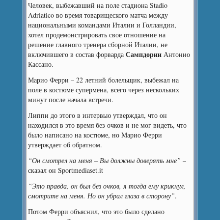
Человек, выбежавший на поле стадиона Stadio
Adriatico во время товарищеского матча между
национальными командами Италии и Голландии,
хотел продемонстрировать свое отношение на
решение главного тренера сборной Италии, не
Сампдории
включившего в состав форварда
Антонио
Кассано.
Марио Ферри – 22 летний болельщик, выбежал на
поле в костюме супермена, всего через нескольких
минут после начала встречи.
Липпи до этого в интервью утверждал, что он
находился в это время без очков и не мог видеть, что
было написано на костюме, но Марио Ферри
утверждает об обратном.
“Он смотрел на меня – Вы должны доверять мне”
–
сказал он Sportmediaset.it
“Это правда, он был без очков, я тогда ему крикнул,
смотрите на меня. Но он убрал глаза в сторону”
.
Потом Ферри объяснил, что это было сделано