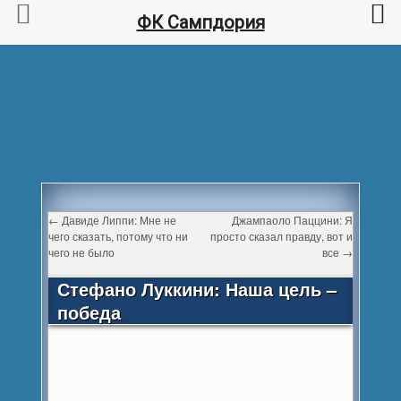
ФК Сампдория
←
Давиде Липпи: Мне не
Джампаоло Паццини: Я
чего сказать, потому что ни
просто сказал правду, вот и
чего не было
все
→
Стефано Луккини: Наша цель –
победа