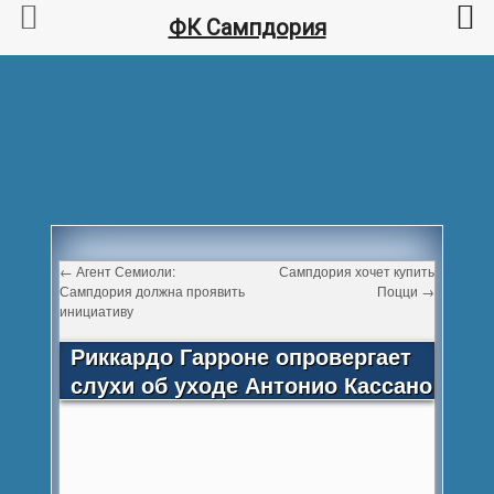
ФК Сампдория
←
Агент Семиоли:
Сампдория хочет купить
Сампдория должна проявить
Поцци
→
инициативу
Риккардо Гарроне опровергает
слухи об уходе Антонио Кассано