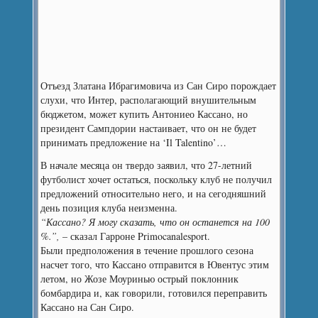
Отъезд Златана Ибрагимовича из Сан Сиро порождает
слухи, что Интер, располагающий внушительным
бюджетом, может купить Антониео Кассано, но
президент Сампдории настаивает, что он не будет
принимать предложение на ‘Il Talentino’…
В начале месяца он твердо заявил, что 27-летний
футболист хочет остаться, поскольку клуб не получил
предложений относительно него, и на сегодняшний
день позиция клуба неизменна.
“Кассано? Я могу сказать, что он останется на 100
%.”,
– сказал Гарроне Primocanalesport.
Были предположения в течение прошлого сезона
насчет того, что Кассано отправится в Ювентус этим
летом, но Жозе Моуринью острый поклонник
бомбардира и, как говорили, готовился переправить
Кассано на Сан Сиро.