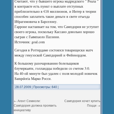
Считают, что у бывшего игрока мадридского ” Реала ”
в контракте есть пункт о выплате отступных
приблизительно в €18 миллионов, и Интер в теории
способен заплатить такие деньги в свете отъезда
Ибрагимовича в Барселону.
Гарроне настаивает на том, что Сампдория не уступит
своего игрока, поскольку Кассано довольно хорошо
сыгран с Гьямпаоло Паззини.
Источник: goal.com
Сегодня в Роттердаме состоялся товарищески матч
между генуэзской Сампдорией и Фейенордом.
К большому разочарованию болельщиков
блучеркьяти, голландцы победили со счетом 3:0.
На 40-ой минуте был удален с поля молодой новичок
Sampdoria Марко Росси.
28.07.2009
|
Просмотры: 640
|
←
Агент Семиоли:
Сампдория хочет купить
Сампдория должна проявить
Поцци
→
инициативу