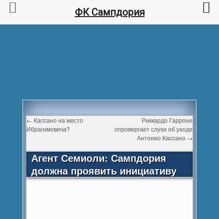
ФК Сампдория
←
Кассано на место
Риккардо Гарроне
Ибрагимовича?
опровергает слухи об уходе
Антонио Кассано
→
Агент Семиоли: Сампдория
должна проявить инициативу