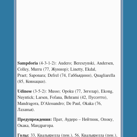
Sampdoria
(4-3-1-2): Audero; Bereszynski, Andersen,
Colley, Murru (77, Жуниор); Linetty, Ekdal,
Praet; Saponara; Defrel (74, Габбьядини), Quagliarella
(85, Ковнацки).
Udinese
(3-5-2): Musso; Opoku (77, Зегелар), Ekong,
Nuyntick; Larsen, Fofana, Behrami (42, Пуссетто),
Mandragora, D’Alessandro; De Paul, Okaka (76,
Лазанья).
Предупреждения:
Прат, Аудеро – Нейтинк, Опоку,
Окака, Мандрагора.
Голы:
33, Квальярелла (пен.), 56, Квальярелла (пен.),