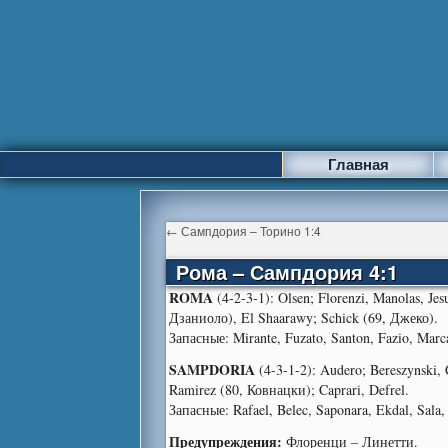
Главная
←
Сампдория – Торино 1:4
Рома – Сампдория 4:1
ROMA
(4-2-3-1): Olsen; Florenzi, Manolas, Jesu
Дзаниоло), El Shaarawy; Schick (69, Джеко).
Запасные: Mirante, Fuzato, Santon, Fazio, Marc
SAMPDORIA
(4-3-1-2): Audero; Bereszynski, C
Ramirez (80, Ковнацки); Caprari, Defrel.
Запасные: Rafael, Belec, Saponara, Ekdal, Sala, 
Предупреждения:
Флоренци – Линетти.