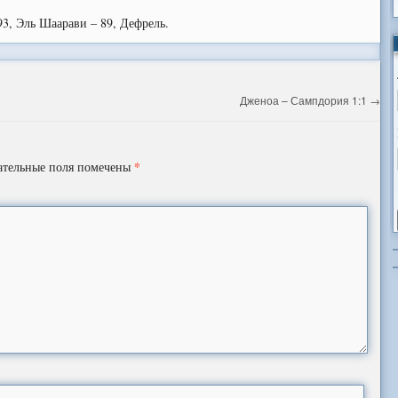
93, Эль Шаарави – 89, Дефрель.
Дженоа – Сампдория 1:1
→
*
ательные поля помечены