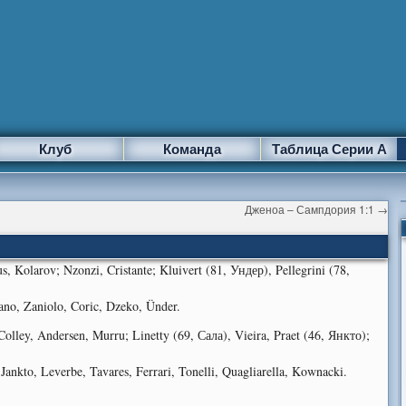
Клуб
Команда
Таблица Серии А
Дженоа – Сампдория 1:1
→
s, Kolarov; Nzonzi, Cristante; Kluivert (81, Ундер), Pellegrini (78,
ano, Zaniolo, Coric, Dzeko, Ünder.
olley, Andersen, Murru; Linetty (69, Сала), Vieira, Praet (46, Янкто);
Jankto, Leverbe, Tavares, Ferrari, Tonelli, Quagliarella, Kownacki.