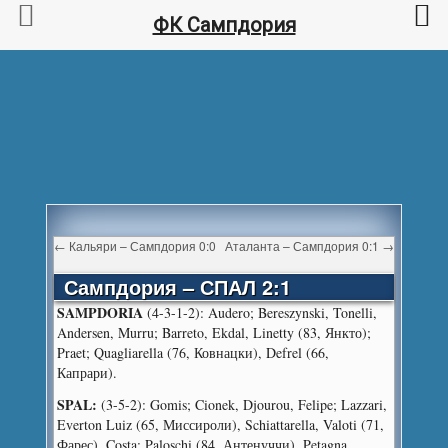
ФК Сампдория
←
Кальяри – Сампдория 0:0
Аталанта – Сампдория 0:1
→
Сампдория – СПАЛ 2:1
SAMPDORIA
(4-3-1-2): Audero; Bereszynski, Tonelli,
Andersen, Murru; Barreto, Ekdal, Linetty (83, Янкто);
Praet; Quagliarella (76, Ковнацки), Defrel (66,
Капрари).
SPAL:
(3-5-2): Gomis; Cionek, Djourou, Felipe; Lazzari,
Everton Luiz (65, Миссироли), Schiattarella, Valoti (71,
Фарес), Costa; Paloschi (84, Антенуччи), Petagna.