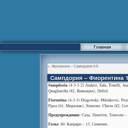
Главная
←
Фрозиноне – Сампдория 0:5
Сампдория – Фиорентина 1
Sampdoria
(4-3-1-2) Audero, Sala, Tonelli, And
Quagliarella (82, Ковнацки), Defrel.
Fiorentina
(4-3-3) Dragowski; Milenkovic, Pezze
Pjaca (61, Миральяс), Simeone, Chiesa (82, Сот
Предупреждения:
Сала, Линетти, Тонелли – 
Голы:
60, Капрари – 13, Симеоне.