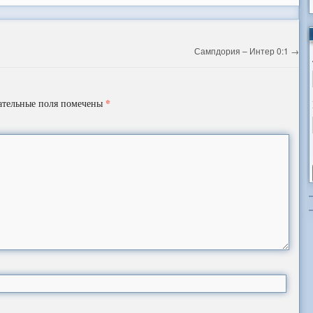
Сампдория – Интер 0:1
→
*
ательные поля помечены