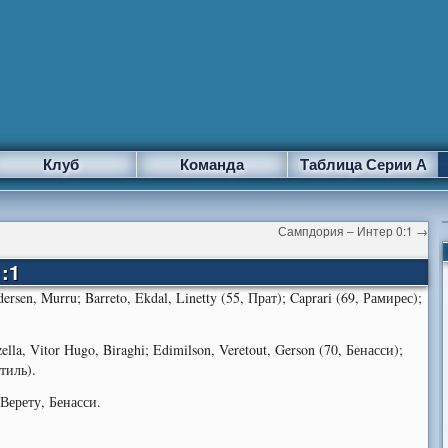
Клуб
Команда
Таблица Серии А
Сампдория – Интер 0:1
→
:1
ersen, Murru; Barreto, Ekdal, Linetty (55, Прат); Caprari (69, Рамирес);
lla, Vitor Hugo, Biraghi; Edimilson, Veretout, Gerson (70, Бенасси);
тиль).
Верету, Бенасси.