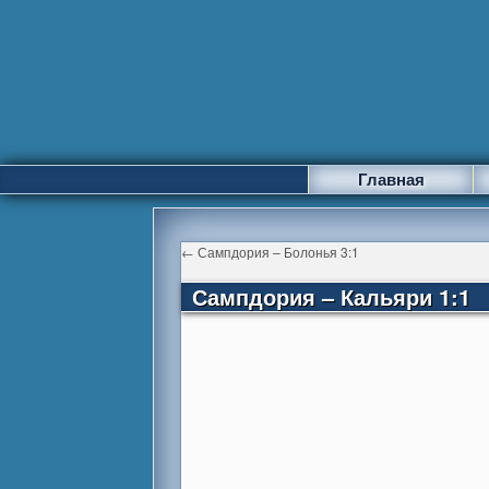
Главная
←
Сампдория – Болонья 3:1
Сампдория – Кальяри 1:1