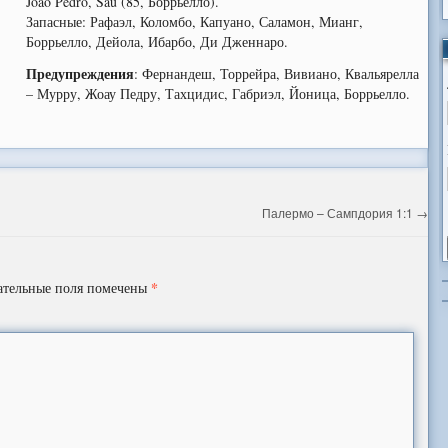
Joao Pedro, Sau (85, Боррьелло).
Запасные: Рафаэл, Коломбо, Капуано, Саламон, Мианг,
Боррьелло, Дейола, Ибарбо, Ди Дженнаро.
Предупреждения
: Фернандеш, Торрейра, Вивиано, Квальярелла
– Мурру, Жоау Педру, Тахцидис, Габриэл, Йоница, Боррьелло.
Палермо – Сампдория 1:1
→
*
ательные поля помечены