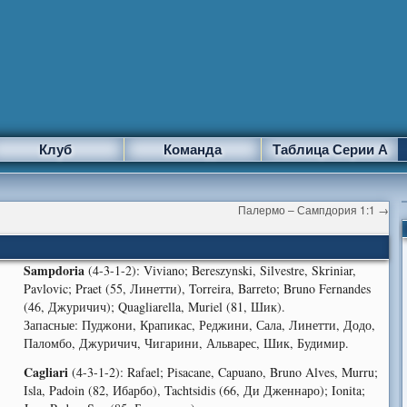
Клуб
Команда
Таблица Серии А
Палермо – Сампдория 1:1
→
Sampdoria
(4-3-1-2): Viviano; Bereszynski, Silvestre, Skriniar,
Pavlovic; Praet (55, Линетти), Torreira, Barreto; Bruno Fernandes
(46, Джуричич); Quagliarella, Muriel (81, Шик).
Запасные: Пуджони, Крапикас, Реджини, Сала, Линетти, Додо,
Паломбо, Джуричич, Чигарини, Альварес, Шик, Будимир.
Cagliari
(4-3-1-2): Rafael; Pisacane, Capuano, Bruno Alves, Murru;
Isla, Padoin (82, Ибарбо), Tachtsidis (66, Ди Дженнаро); Ionita;