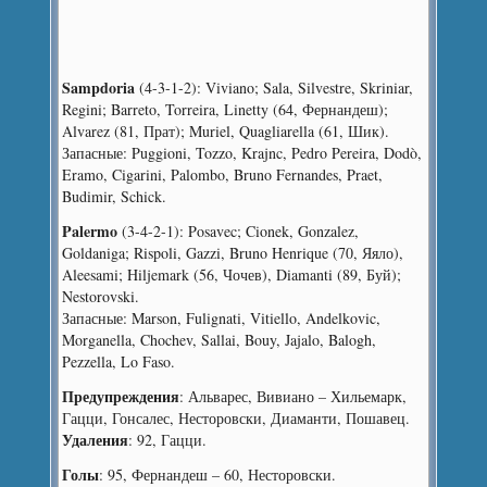
Sampdoria
(4-3-1-2): Viviano; Sala, Silvestre, Skriniar,
Regini; Barreto, Torreira, Linetty (64, Фернандеш);
Alvarez (81, Прат); Muriel, Quagliarella (61, Шик).
Запасные: Puggioni, Tozzo, Krajnc, Pedro Pereira, Dodò,
Eramo, Cigarini, Palombo, Bruno Fernandes, Praet,
Budimir, Schick.
Palermo
(3-4-2-1): Posavec; Cionek, Gonzalez,
Goldaniga; Rispoli, Gazzi, Bruno Henrique (70, Яяло),
Aleesami; Hiljemark (56, Чочев), Diamanti (89, Буй);
Nestorovski.
Запасные: Marson, Fulignati, Vitiello, Andelkovic,
Morganella, Chochev, Sallai, Bouy, Jajalo, Balogh,
Pezzella, Lo Faso.
Предупреждения
: Альварес, Вивиано – Хильемарк,
Гацци, Гонсалес, Несторовски, Диаманти, Пошавец.
Удаления
: 92, Гацци.
Голы
: 95, Фернандеш – 60, Несторовски.