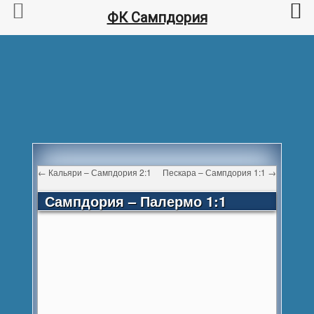
ФК Сампдория
←
Кальяри – Сампдория 2:1
Пескара – Сампдория 1:1
→
Сампдория – Палермо 1:1