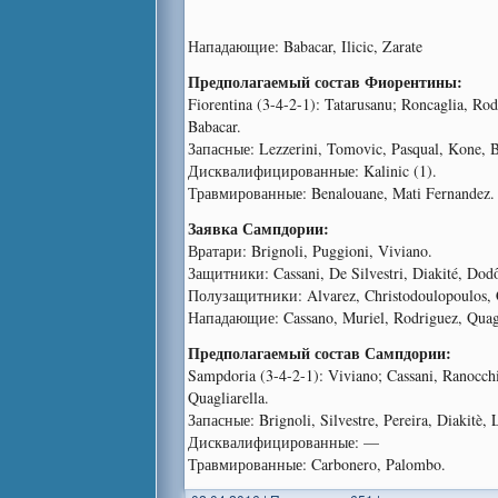
Нападающие: Babacar, Ilicic, Zarate
Предполагаемый состав Фиорентины:
Fiorentina (3-4-2-1): Tatarusanu; Roncaglia, Rod
Babacar.
Запасные: Lezzerini, Tomovic, Pasqual, Kone, Bl
Дисквалифицированные: Kalinic (1).
Травмированные: Benalouane, Mati Fernandez.
Заявка Сампдории:
Вратари: Brignoli, Puggioni, Viviano.
Защитники: Cassani, De Silvestri, Diakité, Dodô,
Полузащитники: Alvarez, Christodoulopoulos, Co
Нападающие: Cassano, Muriel, Rodriguez, Quagl
Предполагаемый состав Сампдории:
Sampdoria (3-4-2-1): Viviano; Cassani, Ranocchi
Quagliarella.
Запасные: Brignoli, Silvestre, Pereira, Diakitè, 
Дисквалифицированные: —
Травмированные: Carbonero, Palombo.