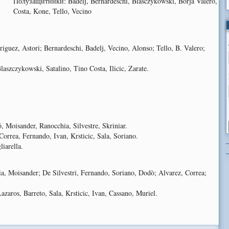
Полузащитники: Badelj, Bernardeschi, Blasczykowski, Borja Valero,
Costa, Kone, Tello, Vecino
riguez, Astori; Bernardeschi, Badelj, Vecino, Alonso; Tello, B. Valero;
aszczykowski, Satalino, Tino Costa, Ilicic, Zarate.
 Moisander, Ranocchia, Silvestre, Skriniar.
rrea, Fernando, Ivan, Krsticic, Sala, Soriano.
iarella.
a, Moisander; De Silvestri, Fernando, Soriano, Dodò; Alvarez, Correa;
Lazaros, Barreto, Sala, Krsticic, Ivan, Cassano, Muriel.