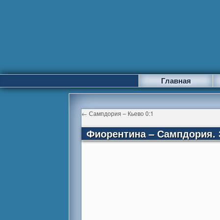
Главная
←
Сампдория – Кьево 0:1
Фиорентина – Сампдория. 