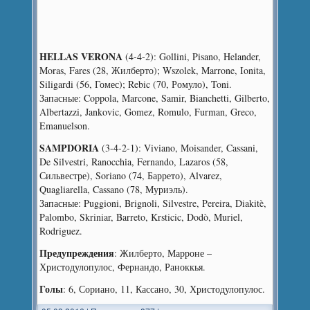
HELLAS VERONA
(4-4-2): Gollini, Pisano, Helander,
Moras, Fares (28, Жилберто); Wszolek, Marrone, Ionita,
Siligardi (56, Гомес); Rebic (70, Ромуло), Toni.
Запасные: Coppola, Marcone, Samir, Bianchetti, Gilberto,
Albertazzi, Jankovic, Gomez, Romulo, Furman, Greco,
Emanuelson.
SAMPDORIA
(3-4-2-1): Viviano, Moisander, Cassani,
De Silvestri, Ranocchia, Fernando, Lazaros (58,
Сильвестре), Soriano (74, Баррето), Alvarez,
Quagliarella, Cassano (78, Муриэль).
Запасные: Puggioni, Brignoli, Silvestre, Pereira, Diakitè,
Palombo, Skriniar, Barreto, Krsticic, Dodò, Muriel,
Rodriguez.
Предупреждения
: Жилберто, Марроне –
Христодулопулос, Фернандо, Раноккья.
Голы
: 6, Сориано, 11, Кассано, 30, Христодулопулос.