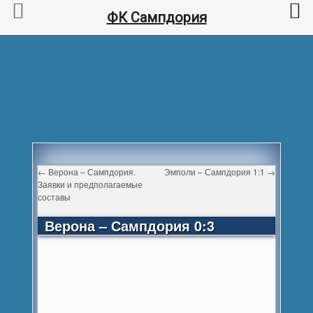
ФК Сампдория
←
Верона – Сампдория.
Эмполи – Сампдория 1:1
→
Заявки и предполагаемые
составы
Верона – Сампдория 0:3