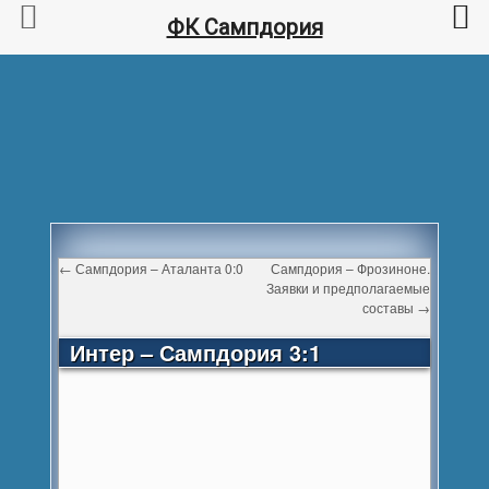
ФК Сампдория
←
Сампдория – Аталанта 0:0
Сампдория – Фрозиноне.
Заявки и предполагаемые
составы
→
Интер – Сампдория 3:1