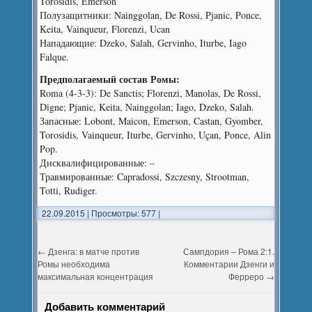
Torosidis, Emerson
Полузащитники: Nainggolan, De Rossi, Pjanic, Ponce,
Keita, Vainqueur, Florenzi, Ucan
Нападающие: Dzeko, Salah, Gervinho, Iturbe, Iago
Falque.
Предполагаемый состав Ромы:
Roma (4-3-3): De Sanctis; Florenzi, Manolas, De Rossi,
Digne; Pjanic, Keita, Nainggolan; Iago, Dzeko, Salah.
Запасные: Lobont, Maicon, Emerson, Castan, Gyomber,
Torosidis, Vainqueur, Iturbe, Gervinho, Uçan, Ponce, Alin
Pop.
Дисквалифицированные: –
Травмированные: Capradossi, Szczesny, Strootman,
Totti, Rudiger.
22.09.2015
|
Просмотры: 577
|
←
Дзенга: в матче против
Сампдория – Рома 2:1.
Ромы необходима
Комментарии Дзенги и
максимальная концентрация
Ферреро
→
Добавить комментарий