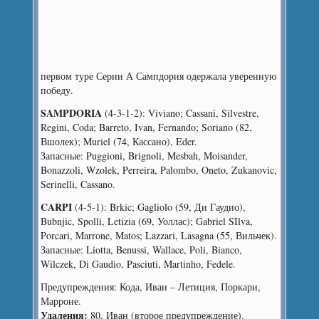
первом туре Серии А Сампдория одержала уверенную
победу.
SAMPDORIA
(4-3-1-2): Viviano; Cassani, Silvestre,
Regini, Coda; Barreto, Ivan, Fernando; Soriano (82,
Вшолек); Muriel (74, Кассано), Eder.
Запасные: Puggioni, Brignoli, Mesbah, Moisander,
Bonazzoli, Wzolek, Perreira, Palombo, Oneto, Zukanovic,
Serinelli, Cassano.
CARPI
(4-5-1): Brkic; Gagliolo (59, Ди Гаудио),
Bubnjic, Spolli, Letizia (69, Уоллас); Gabriel SIlva,
Porcari, Marrone, Matos; Lazzari, Lasagna (55, Вильчек).
Запасные: Liotta, Benussi, Wallace, Poli, Bianco,
Wilczek, Di Gaudio, Pasciuti, Martinho, Fedele.
Предупреждения: Кода, Иван – Летиция, Поркари,
Марроне.
Удаления:
80, Иван (второе предупреждение).