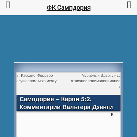
ФК Сампдория
←
Кассано: Ферреро
Муриэль и Эдер: у нас
осуществил мою мечту
отличное взаимопонимание
→
Сампдория – Карпи 5:2.
Комментарии Вальтера Дзенги
В