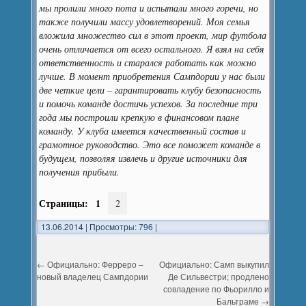
мы пролили много пота и испытали много горечи, но
также получили массу удовлетворений. Моя семья
вложила множество сил в этот проект, мир футбола
очень отличается от всего остального. Я взял на себя
ответственность и старался работать как можно
лучше. В момент приобретения Сампдории у нас были
две четкие цели – гарантировать клубу безопасность
и помочь команде достичь успехов. За последние три
года мы построили крепкую в финансовом плане
команду. У клуба имеется качественный состав и
грамотное руководство. Это все поможет команде в
будущем, позволяя извлечь и другие источники для
получения прибыли.
Страницы:
1
2
13.06.2014
|
Просмотры: 796
|
←
Официально: Ферреро –
Официально: Самп выкупил
новый владелец Сампдории
Де Сильвестри; продлено
совладение по Фьорилло и
Бальтраме
→