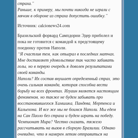
страха.”
Раньше, к примеру, мы почти никогда не играли с
мячом в обороне из страха допустить ошибку.”
Источник: calcionews24.com
Бразильский форвард Сампдории Эдер приболел и
пока не готовится с командой к предстоящему
поединку против Наполи.
“Я счастлив тем, как отыграл в последних матчах.
Мне доставляет удовольствие так часто забивать
голы, но в первую очередь я доволен результатами
своей команды.
Наполи? Их состав внушает определенный страх, это
очень сильная команда, которая способна вести
борьбу на всех фронтах. Игуаин является настоящим
феноменом, но также не будем забывать про
восстановившегося Хамшика, Пандева, Мертенса и
Кальехона. И все же мы не боимся Наполи. Мы едем
на Сан Паоло без страха и будем играть на победу.
Чемпионат Мира? Честно сказать, тяжело
рассчитывать на вызов в сборную Бразилии. Однако
очевидно, что я намерен летом отправиться на