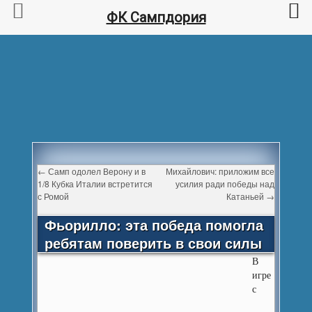
ФК Сампдория
←
Самп одолел Верону и в
Михайлович: приложим все
1/8 Кубка Италии встретится
усилия ради победы над
с Ромой
Катаньей
→
Фьорилло: эта победа помогла
ребятам поверить в свои силы
В
игре
с