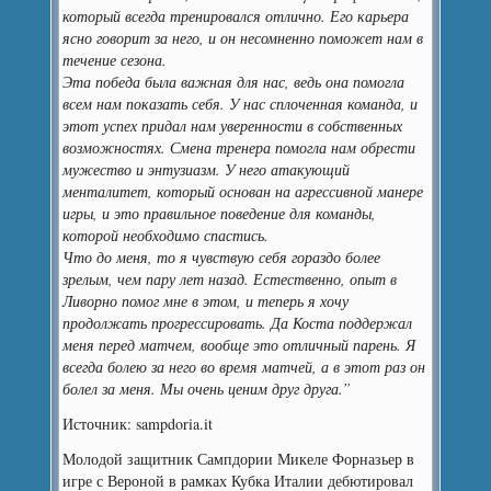
который всегда тренировался отлично. Его карьера
ясно говорит за него, и он несомненно поможет нам в
течение сезона.
Эта победа была важная для нас, ведь она помогла
всем нам показать себя. У нас сплоченная команда, и
этот успех придал нам уверенности в собственных
возможностях. Смена тренера помогла нам обрести
мужество и энтузиазм. У него атакующий
менталитет, который основан на агрессивной манере
игры, и это правильное поведение для команды,
которой необходимо спастись.
Что до меня, то я чувствую себя гораздо более
зрелым, чем пару лет назад. Естественно, опыт в
Ливорно помог мне в этом, и теперь я хочу
продолжать прогрессировать. Да Коста поддержал
меня перед матчем, вообще это отличный парень. Я
всегда болею за него во время матчей, а в этот раз он
болел за меня. Мы очень ценим друг друга.”
Источник: sampdoria.it
Молодой защитник Сампдории Микеле Форназьер в
игре с Вероной в рамках Кубка Италии дебютировал