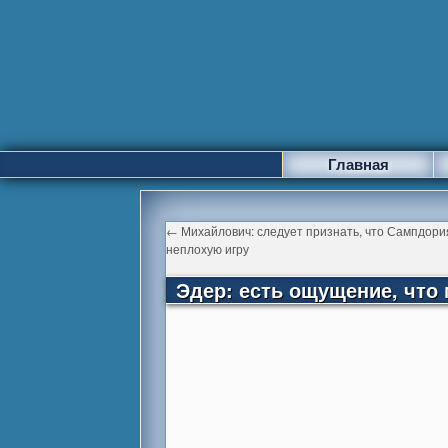
Главная
←
Михайлович: следует признать, что Сампдори
неплохую игру
Эдер: есть ощущение, что