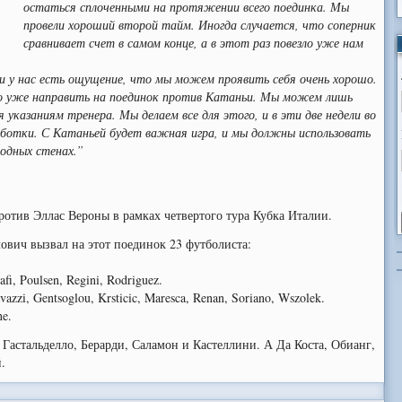
остаться сплоченными на протяжении всего поединка. Мы
провели хороший второй тайм. Иногда случается, что соперник
сравнивает счет в самом конце, а в этот раз повезло уже нам
 и у нас есть ощущение, что мы можем проявить себя очень хорошо.
мо уже направить на поединок против Катаньи. Мы можем лишь
 указаниям тренера. Мы делаем все для этого, и в эти две недели во
ботки. С Катаньей будет важная игра, и мы должны использовать
родных стенах.”
ротив Эллас Вероны в рамках четвертого тура Кубка Италии.
вич вызвал на этот поединок 23 футболиста:
tafi, Poulsen, Regini, Rodriguez.
avazzi, Gentsoglou, Krsticic, Maresca, Renan, Soriano, Wszolek.
ne.
Гастальделло, Берарди, Саламон и Кастеллини. А Да Коста, Обианг,
.