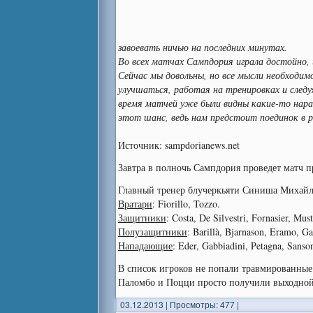
завоевать ничью на последних минутах.
Во всех матчах Сампдория играла достойно,
Сейчас мы довольны, но все мысли необходи
улучшаться, работая на тренировках и следуя
время матчей уже были видны какие-то нара
этот шанс, ведь нам предстоит поединок в 
Источник: sampdorianews.net
Завтра в полночь Сампдория проведет матч п
Главный тренер блучеркьяти Синиша Михайло
Вратари
: Fiorillo, Tozzo.
Защитники
: Costa, De Silvestri, Fornasier, Mus
Полузащитники
: Barillà, Bjarnason, Eramo, G
Нападающие
: Eder, Gabbiadini, Petagna, Sanso
В список игроков не попали травмированные 
Паломбо и Поцци просто получили выходной
03.12.2013
|
Просмотры: 477
|