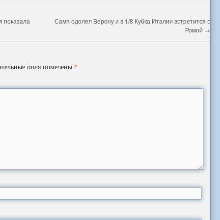
я показала
Самп одолел Верону и в 1/8 Кубка Италии встретится с
Ромой
→
*
ательные поля помечены