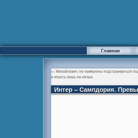
Главная
←
Михайлович: не намерены подстраиваться по
и играть лишь на ничью
Интер – Сампдория. Прев