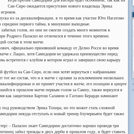
Сан-Сиро ожидается присутсвие нового владельца Эрика
 игроков.
пуска из-за дисквалификации, в то время как участие Юто Нагатомо
в середине первого тайма, в минувшие выходные.
 забитых голов, но они не смогли создать много моментов в
рри Родриго Паласио не отличился в течение этого времени.
ий состав в этом матче.
ович, официально принявший команду от Делио Росси во время
матче с Лацио, хотя Сампдория не удержала преимущество перед
ь встретится с клубом в котором играл и завершил свою карьеру
й футбол на Сан-Сиро, если они хотят вернуться с набранными
 тот же состав, что и в матче с орлами за исключением нескольких
валифицирован и не примет участия в матче, его позицию в ценрте
вшийся в прошлом матче первым голом за Сампу, также вернулся в
ремя как защитники Бартош Саламон и Гаэтано Берарди начинают
у под руководством Эрика Тохира, но это может стать сложной
Сампдории некуда отступать и новый тренер блучеркьяти будет также
тер) – Паласио знает Сампдорию достаточно хорошо проведя три
ентинец забил трижды в двух дерби в прошлом году, и будет ставить