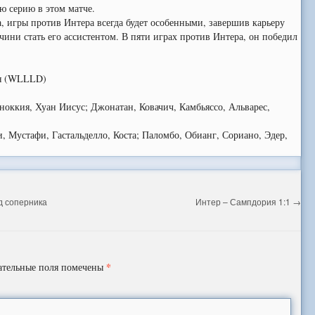
ю серию в этом матче.
игры против Интера всегда будет особенными, завершив карьеру
ини стать его ассистентом. В пяти играх против Интера, он победил
я (WLLLD)
аноккия, Хуан Иисус; Джонатан, Ковачич, Камбьяссо, Альварес,
и, Мустафи, Гастальделло, Коста; Паломбо, Обианг, Сориано, Эдер,
д соперника
Интер – Сампдория 1:1
→
*
ательные поля помечены