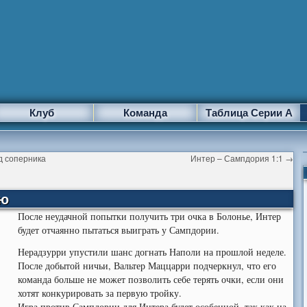
Клуб
Команда
Таблица Серии А
д соперника
Интер – Сампдория 1:1
→
ью
После неудачной попытки получить три очка в Болонье, Интер
будет отчаянно пытаться выиграть у Сампдории.
Нерадзурри упустили шанс догнать Наполи на прошлой неделе.
После добытой ничьи, Вальтер Маццарри подчеркнул, что его
команда больше не может позволить себе терять очки, если они
хотят конкурировать за первую тройку.
Игра против Сампдории для Интера будет особенной, так как на