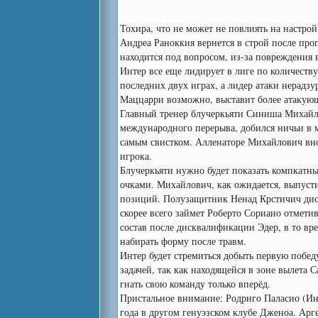
Тохира, что не может не повлиять на настрой
Андреа Раноккия вернется в строй после про
находится под вопросом, из-за повреждения 
Интер все еще лидирует в лиге по количеству
последних двух играх, а лидер атаки нерадзу
Маццарри возможно, выставит более атакующ
Главный тренер блучеркьяти Синиша Михайл
международного перерыва, добился ничьи в 
самым свистком. Алленаторе Михайлович внов
игрока.
Блучеркьяти нужно будет показать компкатны
очками. Михайлович, как ожидается, выпустит
позиций. Полузащитник Ненад Крстичич диск
скорее всего займет Роберто Сориано отмети
состав после дисквалификации Эдер, в то в
набирать форму после травм.
Интер будет стремиться добыть первую побед
задачей, так как находящейся в зоне вылета 
гнать свою команду только вперёд.
Пристальное внимание: Родриго Паласио (Ин
года в другом генуэзском клубе Дженоа. Арг