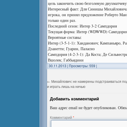
цель закончить свою безголевую двухматчеву
Интересный факт: Для Синишы Михайловича, 
игрока, он принял предложение Роберто Манч
только один раз.
Последний сезон: Интер 3-2 Сампдория
Текущая форма: Интер (WDWWD) Сампдори
Вероятные составы:
Интер (3-5-1-1): Ханданович; Кампаньяро, Р
Дзанетти; Гуарин, Паласио
Сампдория (4-2-3-1): Да Коста; Де Сильвестр
Вшолек; Габбьядини
30.11.2013
|
Просмотры: 559
|
←
Михайлович: не намерены подстраиваться по
и играть лишь на ничью
Добавить комментарий
Ваш адрес email не будет опубликован.
Обяз
Комментарий
*