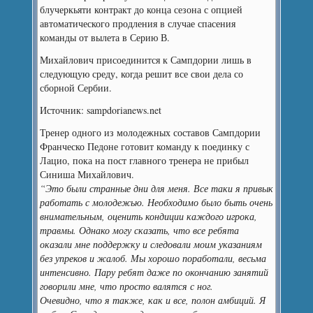
блучеркьяти контракт до конца сезона с опцией
автоматического продления в случае спасения
команды от вылета в Серию В.
Михайлович присоединится к Сампдории лишь в
следующую среду, когда решит все свои дела со
сборной Сербии.
Источник: sampdorianews.net
Тренер одного из молодежных составов Сампдории
Франческо Педоне готовит команду к поединку с
Лацио, пока на пост главного тренера не прибыл
Синиша Михайлович.
“Это были странные дни для меня. Все таки я привык
работать с молодежью. Необходимо было быть очень
внимательным, оценить кондиции каждого игрока,
травмы. Однако могу сказать, что все ребята
оказали мне поддержку и следовали моим указаниям
без упреков и жалоб. Мы хорошо поработали, весьма
интенсивно. Пару ребят даже по окончанию занятий
говорили мне, что просто валятся с ног.
Очевидно, что я также, как и все, полон амбиций. Я