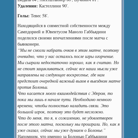
Удаления:
Кастеллини 90′.
Голы:
Тевес 58′.
Находящийся в совместной собственности между
Сампдорией и Ювентусом Маноло Габбьядини
поделился своими впечатлениями после матча с
бьянконери.
“Мы не смогли набрать очков в этом матче, поэтому
очевидно, что у нас осталось после игры огорчение.
Мы сыграли недостаточно хорошо, как я считаю. Но
не стоит зацикливаться, сейчас все наши мысли уже
направлены на следующее воскресенье, где нам
предстоит очередной важный вызов в выездном матче
против Болоньи.
Что касается моего взаимодействия с Эдером, то
пока мы лишь в начале пути. Необходимо немного
времени, чтобы полностью наладить связи. Это
большой игрок, поэтому это будет несложно.
Что до меня, то я, к сожалению, не удовлетворен
после этого матча, поскольку мы проиграли. Но, как я
уже сказал, сейчас мы уже думаем о Болонье.”
Напомним, что именно за Болонью Габбьядини