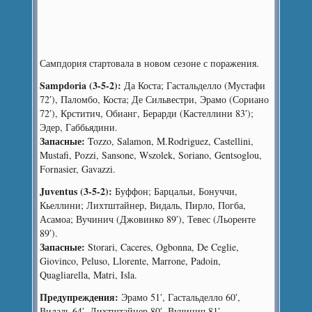
Сампдория стартовала в новом сезоне с поражения.
Sampdoria (3-5-2):
Да Коста; Гастальделло (Мустафи
72′), Паломбо, Коста; Де Сильвестри, Эрамо (Сориано
72′), Крститич, Обианг, Берарди (Кастеллини 83′);
Эдер, Габбьядини.
Запасные:
Tozzo, Salamon, M.Rodriguez, Castellini,
Mustafi, Pozzi, Sansone, Wszolek, Soriano, Gentsoglou,
Fornasier, Gavazzi.
Juventus (3-5-2):
Буффон; Барцальи, Бонуччи,
Кьеллини; Лихтштайнер, Видаль, Пирло, Погба,
Асамоа; Вучинич (Джовинко 89′), Тевес (Льоренте
89′).
Запасные:
Storari, Caceres, Ogbonna, De Ceglie,
Giovinco, Peluso, Llorente, Marrone, Padoin,
Quagliarella, Matri, Isla.
Предупреждения:
Эрамо 51′, Гастальделло 60′,
Видаль 64′, Лихтштайнер 80′, Вучинич 81′.