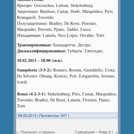
Вратари: Goicoechea, Lobont, Stekelenburg
Защитники: Burdisso, Castan, Dodò, Marquinhos, Piris,
Romagnoli, Torosidis
Полузащитники: Bradley, De Rossi, Florenzi,
Marquinho, Perrotta, Pjanic, Taddei, Lucca
Нападающие: Lamela, Nico Lopez, Osvaldo, Totti.
Травмированные:
Бальцаретти, Дестро.
Дисквалифицированные:
Губерти, Тачтсидис.
10.02.2013 – 18:00 (мск).
Sampdoria (3-5-2):
Romero; Rossini, Gastaldello, Costa;
De Silvestri, Obiang, Krsticic, Poli, Estigarribia; Soriano,
Icardi.
Roma (4-2-3-1):
Stekelenburg; Piris, Castan, Marquinhos,
Torosidis; Bradley, De Rossi; Lamela, Florenzi, Pjanic;
Totti.
08.02.2013
|
Просмотры: 507
|
←
Поульсен: стараюсь
Сампдория – Рома 3:1
→