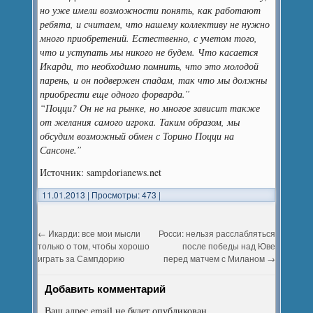
но уже имели возможности понять, как работают
ребята, и считаем, что нашему коллективу не нужно
много приобретений. Естественно, с учетом того,
что и уступать мы никого не будем. Что касается
Икарди, то необходимо помнить, что это молодой
парень, и он подвержен спадам, так что мы должны
приобрести еще одного форварда.”
“Поцци? Он не на рынке, но многое зависит также
от желания самого игрока. Таким образом, мы
обсудим возможный обмен с Торино Поцци на
Сансоне.”
Источник: sampdorianews.net
11.01.2013
|
Просмотры: 473
|
←
Икарди: все мои мысли
Росси: нельзя расслабляться
только о том, чтобы хорошо
после победы над Юве
играть за Сампдорию
перед матчем с Миланом
→
Добавить комментарий
Ваш адрес email не будет опубликован.