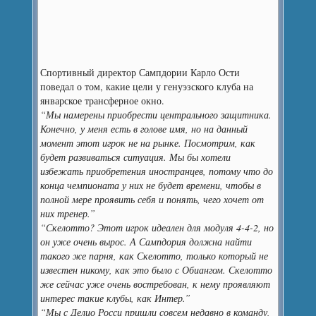
Спортивный директор Сампдории Карло Ости
поведал о том, какие цели у генуэзского клуба на
январское трансферное окно.
“Мы намерены приобрести центрального защитника.
Конечно, у меня есть в голове имя, но на данный
момент этот игрок не на рынке. Посмотрим, как
будет развиваться ситуация. Мы бы хотели
избежать приобретения иностранцев, потому что до
конца чемпионата у них не будет времени, чтобы в
полной мере проявить себя и понять, чего хочет от
них тренер.”
“Скелотто? Этот игрок идеален для модуля 4-4-2, но
он уже очень вырос. А Сампдория должна найти
такого же парня, как Скелотто, только который не
известен никому, как это было с Обиангом. Скелотто
же сейчас уже очень востребован, к нему проявляют
интерес такие клубы, как Интер.”
“Мы с Делио Росси пришли совсем недавно в команду,