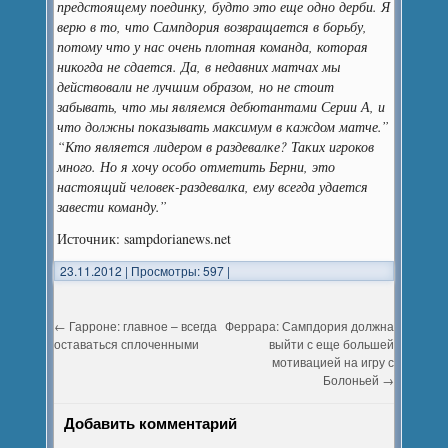
предстоящему поединку, будто это еще одно дерби. Я
верю в то, что Сампдория возвращается в борьбу,
потому что у нас очень плотная команда, которая
никогда не сдается. Да, в недавних матчах мы
действовали не лучшим образом, но не стоит
забывать, что мы являемся дебютантами Серии А, и
что должны показывать максимум в каждом матче.”
“Кто является лидером в раздевалке? Таких игроков
много. Но я хочу особо отметить Берни, это
настоящий человек-раздевалка, ему всегда удается
завести команду.”
Источник: sampdorianews.net
23.11.2012
|
Просмотры: 597
|
←
Гарроне: главное – всегда
Феррара: Сампдория должна
оставаться сплоченными
выйти с еще большей
мотивацией на игру с
Болоньей
→
Добавить комментарий