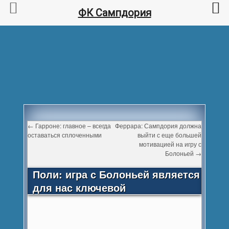
ФК Сампдория
←
Гарроне: главное – всегда
Феррара: Сампдория должна
оставаться сплоченными
выйти с еще большей
мотивацией на игру с
Болоньей
→
Поли: игра с Болоньей является
для нас ключевой