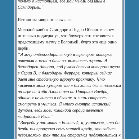
только о настоящем, все мои мысли связаны в
Сампдорией.”
Источник: sampdorianews.net
Молодой хавбек Сампдории Педро Обианг в своем
интервью подчеркнул, что блучеркьяти готовятся к
предстоящему матчу с Болоньей, будто это еще одно
дерби.
“Я хочу отблагодарить клуб и тренеров, которые
поверили в меня и дали возможность играть. Я
благодарен Атцори, под руководством которого играл
в Серии В, и благодарен Ферраре, который сейчас
дает мне стабильную игровую практику. Что
касается моих кумиров, то я бы хотел быть похожим
по игре на Хаби Алонсо или на Патрика Виейра,
однако я не витаю в облаках, я лишь стараюсь
смотреть и учиться. Я много смотрю испанский
футбол, ведь моей командой сердца является
мадридский Реал.”
“Впереди у нас матч с Болоньей, и, учитывая, что до
дерби мы проиграли семь матчей кряду, это забыть
невозможно, так что мы стараемся подготовиться к