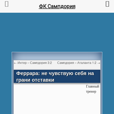
ФК Сампдория
←
Интер – Сампдория 3:2
Сампдория – Аталанта 1:2
→
Феррара: не чувствую себя на
грани отставки
Главный
тренер