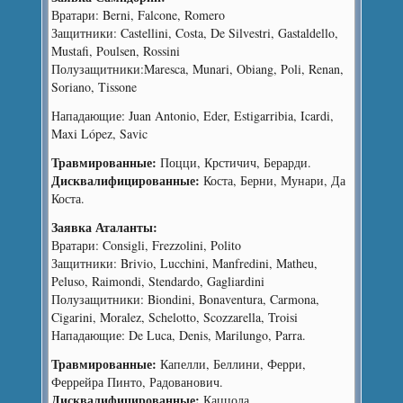
Вратари: Berni, Falcone, Romero
Защитники: Castellini, Costa, De Silvestri, Gastaldello,
Mustafi, Poulsen, Rossini
Полузащитники:Maresca, Munari, Obiang, Poli, Renan,
Soriano, Tissone
Нападающие: Juan Antonio, Eder, Estigarribia, Icardi,
Maxi López, Savic
Травмированные:
Поцци, Крстичич, Берарди.
Дисквалифицированные:
Коста, Берни, Мунари, Да
Коста.
Заявка Аталанты:
Вратари: Consigli, Frezzolini, Polito
Защитники: Brivio, Lucchini, Manfredini, Matheu,
Peluso, Raimondi, Stendardo, Gagliardini
Полузащитники: Biondini, Bonaventura, Carmona,
Cigarini, Moralez, Schelotto, Scozzarella, Troisi
Нападающие: De Luca, Denis, Marilungo, Parra.
Травмированные:
Капелли, Беллини, Ферри,
Феррейра Пинто, Радованович.
Дисквалифицированные:
Каццола.