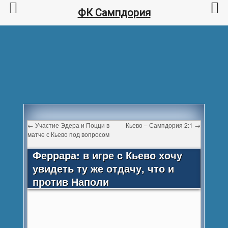
ФК Сампдория
←
Участие Эдера и Поцци в
Кьево – Сампдория 2:1
→
матче с Кьево под вопросом
Феррара: в игре с Кьево хочу
увидеть ту же отдачу, что и
против Наполи