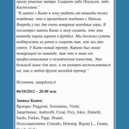
приму решение завтра. Сыграет либо Поульсен, либо
Кастеллини.”
“В матче с Кьево я хочу увидеть от команды тоже
поведение, что и прошедшем поединке с Наполи.
Впереди у нас две очень коварные выездные игры. Я
посмотрел матчи Кьево и могу сказать, что эта
команда хорош играет в футбол. Мы должны суметь
поддержать их ритм и сыграть так, как мы это
умеем. У Кьево новый тренер, Корини был моим
товарищем по команде, так что я знаю его
профессиональные и человеческие качества. Это
большой шанс для него, и он намерен воспользоваться
им, как и любой другой молодой тренер.”
Источник: sampdoria.it
06/10/2012 – 20.00 мск
Заявка Кьево:
Вратари: Puggioni, Sorrentino, Viotti,
Защитники: Andreolli, Cesar, Frey, Jokic, Dainelli,
Sardo, Farkas, Papp, Dramé,
Полузащитники: Cruzado, Hetemaj, Rigoni L., Guana,