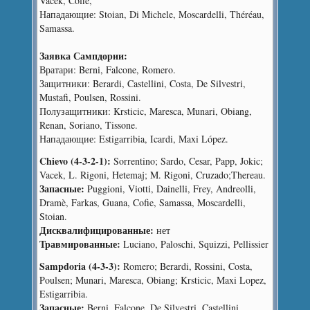
Vacek, Cofie,
Нападающие: Stoian, Di Michele, Moscardelli, Théréau,
Samassa.
Заявка Сампдории:
Вратари: Berni, Falcone, Romero.
Защитники: Berardi, Castellini, Costa, De Silvestri,
Mustafi, Poulsen, Rossini.
Полузащитники: Krsticic, Maresca, Munari, Obiang,
Renan, Soriano, Tissone.
Нападающие: Estigarribia, Icardi, Maxi López.
Chievo (4-3-2-1):
Sorrentino; Sardo, Cesar, Papp, Jokic;
Vacek, L. Rigoni, Hetemaj; M. Rigoni, Cruzado;Thereau.
Запасные:
Puggioni, Viotti, Dainelli, Frey, Andreolli,
Dramè, Farkas, Guana, Cofie, Samassa, Moscardelli,
Stoian.
Дисквалифицированные:
нет
Травмированные:
Luciano, Paloschi, Squizzi, Pellissier
Sampdoria (4-3-3):
Romero; Berardi, Rossini, Costa,
Poulsen; Munari, Maresca, Obiang; Krsticic, Maxi Lopez,
Estigarribia.
Запасные:
Berni, Falcone, De Silvestri, Castellini,