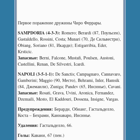
Первое поражение дружины Чиро Феррары.
SAMPDORIA (4-3-3):
Romero; Berardi (87, Поульсен),
Gastaldello, Rossini, Costa; Munari (70, Де Сильвестри),
Obiang, Soriano (81, Икарди); Estigarribia, Eder,
Krsticic.
Запасные:
Berni, Falcone, Mustafi, Poulsen, Austoni,
Castellini, Renan, De Silvestri, Icardi.
NAPOLI (3-5-1-1):
De Sanctis; Campagnaro, Cannavaro,
Gamberini; Maggio (90, Место), Behrami, Inler, Hamsik
(84, Джемаили), Zuniga; Pandev (65, Инсинье), Cavani.
Запасные:
Rosati, Grava, Uvini, Aronica, Fernandez,
Dzemaili, Mesto, El Kaddouri, Dossena, Insigne, Vargas.
Предупреждения:
Берарди, Обианг, Гастальделло,
Коста – Бехрами, Каннаваро, Инсинье.
Удаления:
Гастальделло, 66.
Голы:
Кавани, 67 (пен.)