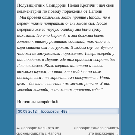
Полузащитник Сампдории Ненад Крстичич дал свои
комментарии по поводу поражения от Наполи.
“Мы провели отличный матч против Наполи, но в
первом тайме потратили очень много сил. После
перерыва же за первую ошибку мы были сразу
наказаны. Но это Серия А, и мы должны быть
готовы к такому развитию событий, так что эта
игра станет для нас уроком. В любом случае, думаю,
что мы не заслуживали поражения. Теперь впереди у
нас поединок в Вероне, где нам придется сыграть без
Гастальделло. Жаль терять капитана и столь
важного игрока, но тот, кто выйдет на поле,
постарается нивелировать его отсутствие. Наша
цель – достичь спасения как можно раньше. У нас
молодая команда, и мы хотим проявить себя.”
Источник: sampdoria.it
30.09.2012
|
Просмотры: 488
|
←
Феррара: жаль, что не
Феррара: тяжело принять
сможем сыграть с Наполи
это поражение
→