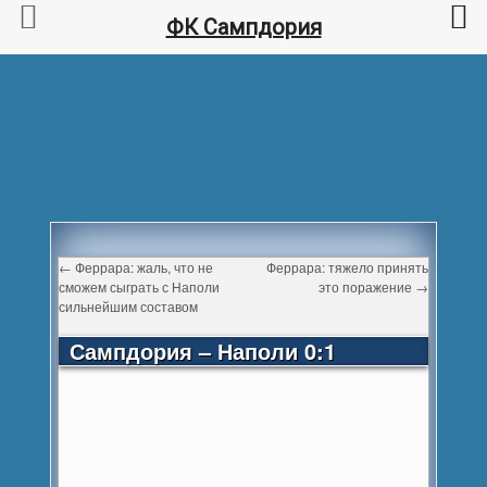
ФК Сампдория
←
Феррара: жаль, что не
Феррара: тяжело принять
сможем сыграть с Наполи
это поражение
→
сильнейшим составом
Сампдория – Наполи 0:1