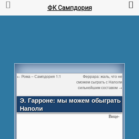
ФК Сампдория
←
Рома – Сампдория 1:1
Феррара: жаль, что не
сможем сыграть с Наполи
сильнейшим составом
→
Э. Гарроне: мы можем обыграть
Наполи
Вице-