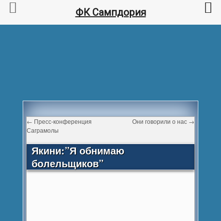
ФК Сампдория
←
Пресс-конференция
Они говорили о нас
→
Саграмолы
Якини:”Я обнимаю
болельщиков”