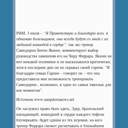
РИМ, 3 июля –
“Я Приветствую и благодарю всех, я
обнимаю болельщиков, они всегда будут со мной с их
любимой командой в сердце”
: так экс-тренер
Сампдории Беппе Якини, комментирует выбор
руководства замененяя его на Чиру Феррара.
Якини не
вел никакой полемики и не высказывался критически,
хотя в последние дни он не скрывал своей горечи. “Я
благодарю семью Гароне – говорит он – что она
предоставила мне возможность тренировать
Сампдорию , возможно, в один из самых тяжелых для
нее моментов”.
Источник:www.sampdorianews.net
Он заслужил право быть здесь, Эдер, бразильский
нападающий, вошедший в сердце каждого тифози
блучеркьяти, будет одним из тех игроков, на кого
тренер Феррара сможет расчитывать в ближайшем