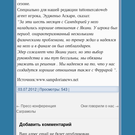
сезоне.
Специально для нашей редакции tuttomercatoweb
агент игрока, Эудженьо Аскари, сказал:
“За эти шесть месяцев с Сампдорией у него
наладились хорошие отношения с Якини. У игрока был
период, охарактеризованный несколькими
физическими проблемами, но тренер ждал и надеялся
на него и в финале он был отблагодарен.
Эдер сожалеет что Якини ушел, но это выбор
руководства и мы тут бессильны, мы обязаны
уважать их решения . Мы надеемся на то, что у нас
создадутся хорошие отношения также с Феррарой “.
Источник:www.sampdorianews.net
03.07.2012
|
Просмотры: 543
|
←
Пресс-конференция
Они говорили о нас
→
Саграмолы
Добавить комментарий
Ваш адрес email не будет опубликован.