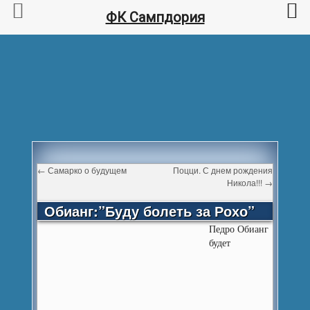
ФК Сампдория
←
Самарко о будущем
Поцци. С днем рождения
Никола!!!
→
Обианг:”Буду болеть за Рохо”
Педро Обианг
будет