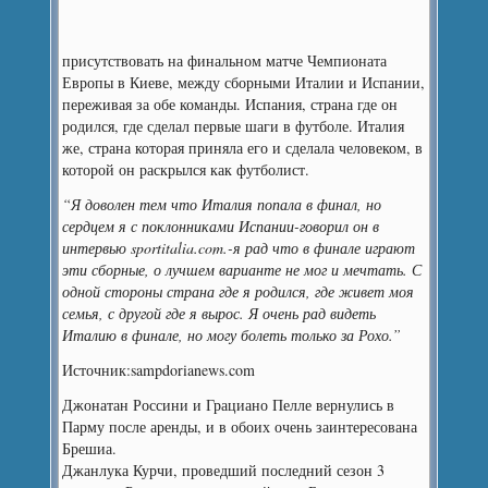
присутствовать на финальном матче Чемпионата
Европы в Киеве, между сборными Италии и Испании,
переживая за обе команды.
Испания, страна где он
родился, где сделал первые шаги в футболе. Италия
же, страна которая приняла его и сделала человеком, в
которой он раскрылся как футболист.
“Я доволен тем что Италия попала в финал, но
сердцем я с поклонниками Испании-говорил он в
интервью sportitalia.com.-я рад что в финале играют
эти сборные, о лучшем варианте не мог и мечтать. С
одной стороны страна где я родился, где живет моя
семья, с другой где я вырос. Я очень рад видеть
Италию в финале, но могу болеть только за Рохо.”
Источник:sampdorianews.com
Джонатан Россини и Грациано Пелле вернулись в
Парму после аренды, и в обоих очень заинтересована
Брешиа.
Джанлука Курчи, проведший последний сезон 3