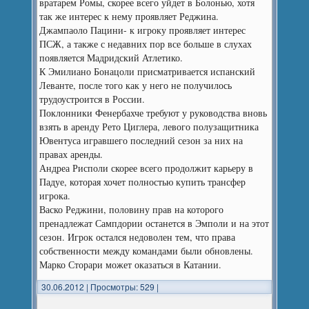
вратарем Ромы, скорее всего уйдет в Болонью, хотя
так же интерес к нему проявляет Реджина.
Джампаоло Пацини- к игроку проявляет интерес
ПСЖ, а также с недавних пор все больше в слухах
появляется Мадридский Атлетико.
К Эмилиано Бонацоли присматривается испанский
Леванте, после того как у него не получилось
трудоустроится в России.
Поклонники Фенербахче требуют у руководства вновь
взять в аренду Рето Циглера, левого полузащитника
Ювентуса игравшего последний сезон за них на
правах аренды.
Андреа Рисполи скорее всего продолжит карьеру в
Падуе, которая хочет полностью купить трансфер
игрока.
Васко Реджини, половину прав на которого
пренадлежат Сампдории останется в Эмполи и на этот
сезон. Игрок остался недоволен тем, что права
собственности между командами были обновлены.
Марко Сторари может оказаться в Катании.
30.06.2012
|
Просмотры: 529
|