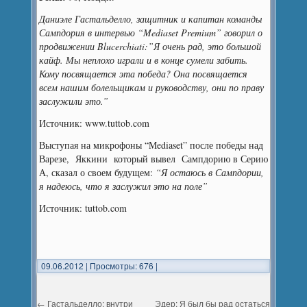
Даниэле Гастальделло, защитник и капитан команды
Сампдория в интервью “Mediaset Premium” говорил о
продвижении Blucerchiati:”
Я очень рад, это большой
кайф. Мы неплохо играли и в конце сумели забить.
Кому посвящается эта победа? Она посвящается
всем нашим болельщикам и руководству, они по праву
заслужили это.”
Источник: www.tuttob.com
Выступая на микрофоны “Mediaset” после победы над
Варезе, Яккини который вывел Сампдорию в Серию
А, сказал о своем будущем:
“Я остаюсь в Сампдории,
я надеюсь, что я заслужил это на поле”
Источник: tuttob.com
09.06.2012
|
Просмотры: 676
|
←
Гастальделло: внутри
Эдер: Я был бы рад остаться