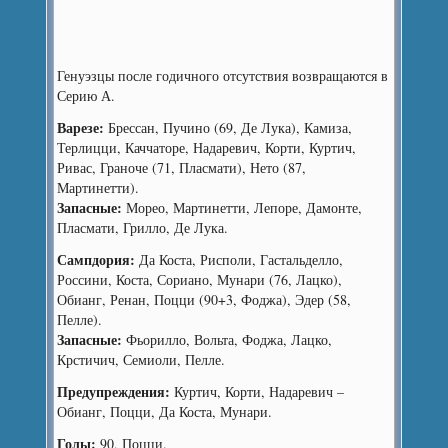
Генуэзцы после годичного отсутствия возвращаются в
Серию А.
Варезе:
Брессан, Пучино (69, Де Лука), Камиза,
Терлицци, Каччаторе, Надаревич, Корти, Куртич,
Ривас, Граноче (71, Пласмати), Нето (87,
Мартинетти).
Запасные:
Морео, Мартинетти, Лепоре, Дамонте,
Пласмати, Грилло, Де Лука.
Сампдория:
Да Коста, Рисполи, Гастальделло,
Россини, Коста, Сориано, Мунари (76, Лацко),
Обианг, Ренан, Поцци (90+3, Фоджа), Эдер (58,
Пелле).
Запасные:
Фьорилло, Вольта, Фоджа, Лацко,
Крстичич, Семиоли, Пелле.
Предупреждения:
Куртич, Корти, Надаревич –
Обианг, Поцци, Да Коста, Мунари.
Голы:
90, Поцци.