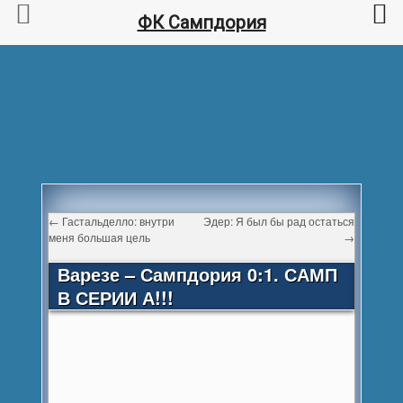
ФК Сампдория
←
Гастальделло: внутри
Эдер: Я был бы рад остаться
меня большая цель
→
Варезе – Сампдория 0:1. САМП
В СЕРИИ А!!!