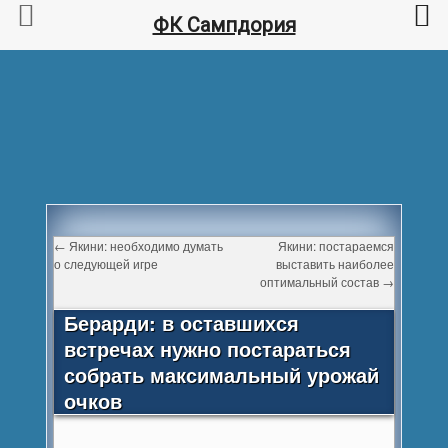
ФК Сампдория
←
Якини: необходимо думать
Якини: постараемся
о следующей игре
выставить наиболее
оптимальный состав
→
Берарди: в оставшихся
встречах нужно постараться
собрать максимальный урожай
очков