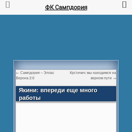
ФК Сампдория
←
Сампдория – Эллас
Крстичич: мы находимся на
Верона 2:0
верном пути
→
Якини: впереди еще много
работы