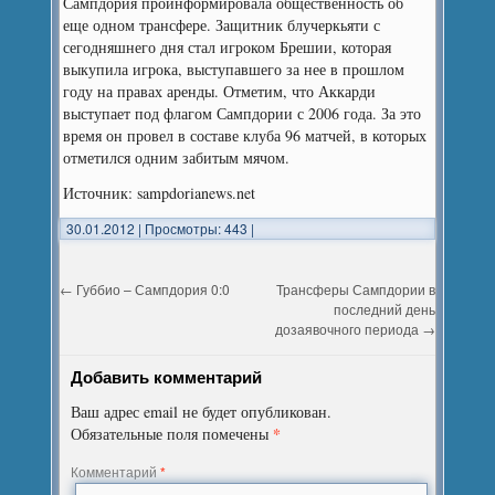
Сампдория проинформировала общественность об
еще одном трансфере. Защитник блучеркьяти с
сегодняшнего дня стал игроком Брешии, которая
выкупила игрока, выступавшего за нее в прошлом
году на правах аренды. Отметим, что Аккарди
выступает под флагом Сампдории с 2006 года. За это
время он провел в составе клуба 96 матчей, в которых
отметился одним забитым мячом.
Источник: sampdorianews.net
30.01.2012
|
Просмотры: 443
|
←
Губбио – Сампдория 0:0
Трансферы Сампдории в
последний день
дозаявочного периода
→
Добавить комментарий
Ваш адрес email не будет опубликован.
*
Обязательные поля помечены
Комментарий
*