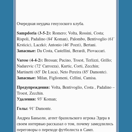
Очередная неудача генуэзского клуба.
Sampdoria (3-5-2):
Romero; Volta, Rossini, Costa;
Rispoli, Padalino (84′ Koman), Palombo, Bentivoglio (61′
Krsticic), Laczkó; Antonio (46′ Pozzi), Bertani.
Запасные:
Da Costa, Castellini, Berardi, Piovaccari.
Varese (4-4-2):
Bressan; Pucino, Troest, Terlizzi, Grillo;
Nadarevic (72′ Carrozza), Kurtic, Corti, Zecchin;
Martinetti (65′ De Luca), Neto Pereira (85′ Damonte).
Запасные:
Milan, Figliomeni, Cellini, Camisa.
Предупреждения:
Volta, Bentivoglio, Costa , Padalino –
Troest, Zecchin.
Удаления:
93′ Koman;
Голы:
91′ Damonte.
Андреа Баньоли, агент бразильского игрока Эдера в
своем интервью рассказал о том, почему замедлились
переговоры о переходе футболиста в Самп.