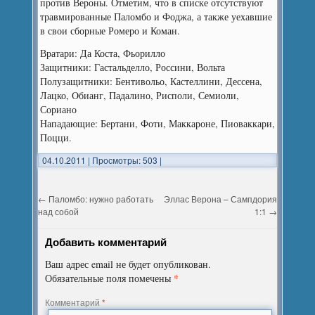
против Вероны. Отметим, что в списке отсутствуют
травмированные Паломбо и Фоджа, а также уехавшие
в свои сборные Ромеро и Коман.
Вратари: Да Коста, Фьорилло
Защитники: Гастальделло, Россини, Вольта
Полузащитники: Бентивольо, Кастеллини, Дессена,
Лацко, Oбианг, Падалино, Рисполи, Семиоли,
Сориано
Нападающие: Бертани, Фоти, Маккароне, Пиоваккари,
Поцци.
04.10.2011
|
Просмотры: 503
|
←
Паломбо: нужно работать
Эллас Верона – Сампдория
над собой
1:1
→
Добавить комментарий
Ваш адрес email не будет опубликован.
*
Обязательные поля помечены
Комментарий
*