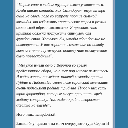
“Поражения в любом турнире плохо усваиваются.
Когда такая команда, как Сампдория, теряет три
очка на своем поле во встрече против сильной
команды, то избежать критических стрел и резких
слов в свой адрес невозможно. Я признаю, что
критика должна послужить стимулом для
футболистов. Хотелось бы, чтобы сбои больше не
повторялись. У нас огромное сожаление по поводу
матча в пятницу вечером, потому что выступление
было превосходным”.
“Мы уже имели дело с Вероной во время
предсезонного сбора, но с тех пор многое изменилось.
Я видел записи последних матчей команды против
Губбио и Падовы.На своем поле веронский коллектив
очень подгоняют родные трибуны. Плюс у них есть
трио форвардов, которые могут причинить вред
любому сопернику. Нас ждет крайне непростая
схватка на выезде”.
Источник: sampdoria.it
Заявка блучеркьяти на матч очередного тура Серии В