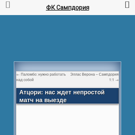
ФК Сампдория
←
Паломбо: нужно работать
Эллас Верона – Сампдория
над собой
1:1
→
Атцори: нас ждет непростой
матч на выезде